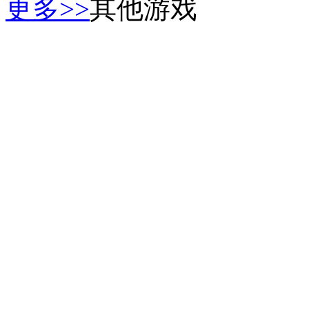
更多>>
其他
游戏