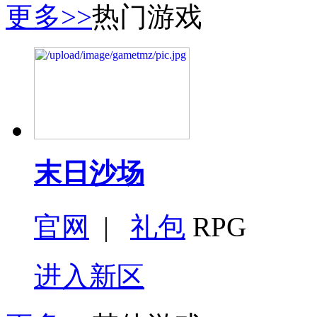
更多>>
热门
游戏
末日沙场
官网
|
礼包
RPG
进入新区