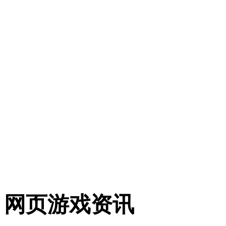
网页游戏资讯