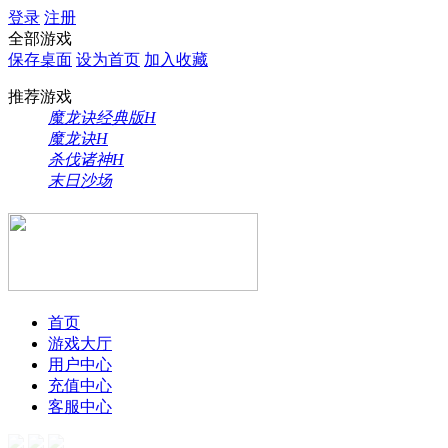
登录
注册
全部游戏
保存桌面
设为首页
加入收藏
推荐游戏
魔龙诀经典版
H
魔龙诀
H
杀伐诸神
H
末日沙场
首页
游戏大厅
用户中心
充值中心
客服中心