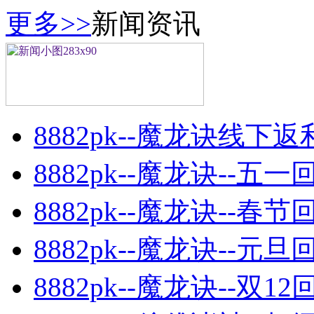
更多>>
新闻资讯
8882pk--魔龙诀线下
8882pk--魔龙诀--五
8882pk--魔龙诀--春
8882pk--魔龙诀--元
8882pk--魔龙诀--双1