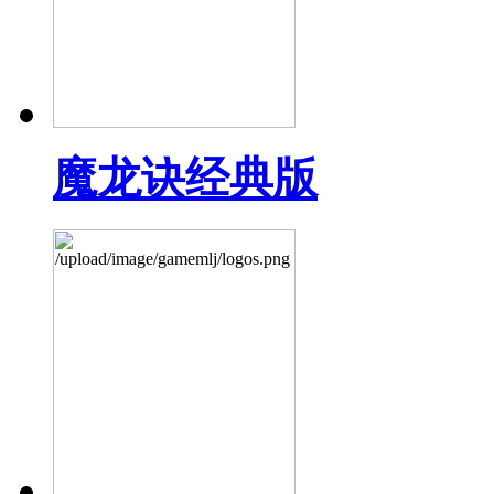
魔龙诀经典版