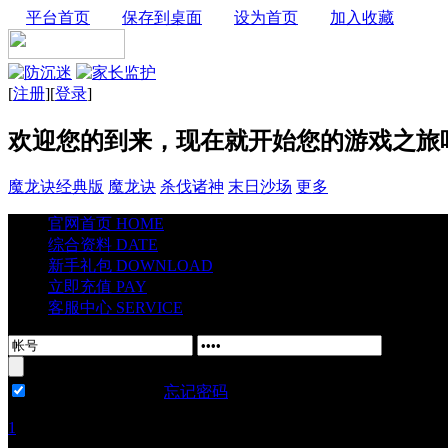
平台首页
保存到桌面
设为首页
加入收藏
[
注册
]
[
登录
]
欢迎您的到来，现在就开始您的游戏之旅
魔龙诀经典版
魔龙诀
杀伐诸神
末日沙场
更多
官网首页
HOME
综合资料
DATE
新手礼包
DOWNLOAD
立即充值
PAY
客服中心
SERVICE
自动登录
忘记密码
1
服务器列表