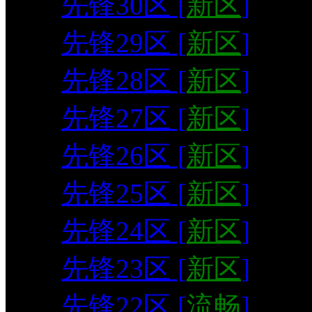
先锋30区 [
新区
]
先锋29区 [
新区
]
先锋28区 [
新区
]
先锋27区 [
新区
]
先锋26区 [
新区
]
先锋25区 [
新区
]
先锋24区 [
新区
]
先锋23区 [
新区
]
先锋22区 [
流畅
]