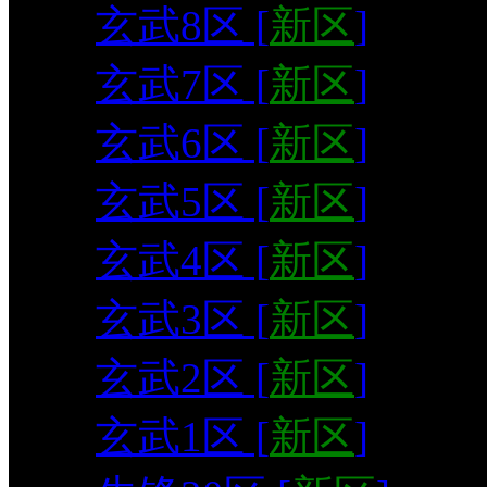
玄武8区 [
新区
]
玄武7区 [
新区
]
玄武6区 [
新区
]
玄武5区 [
新区
]
玄武4区 [
新区
]
玄武3区 [
新区
]
玄武2区 [
新区
]
玄武1区 [
新区
]