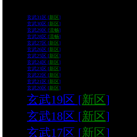
玄武31区 [
新区
]
玄武30区 [
新区
]
玄武29区 [
流畅
]
玄武28区 [
流畅
]
玄武27区 [
新区
]
玄武26区 [
新区
]
玄武25区 [
新区
]
玄武24区 [
新区
]
玄武23区 [
新区
]
玄武22区 [
新区
]
玄武21区 [
新区
]
玄武20区 [
新区
]
玄武19区 [
新区
]
玄武18区 [
新区
]
玄武17区 [
新区
]