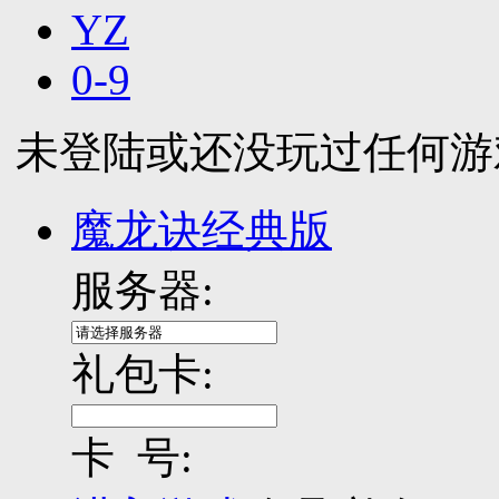
YZ
0-9
未登陆或还没玩过任何游
魔龙诀经典版
服务器:
礼包卡:
卡 号: