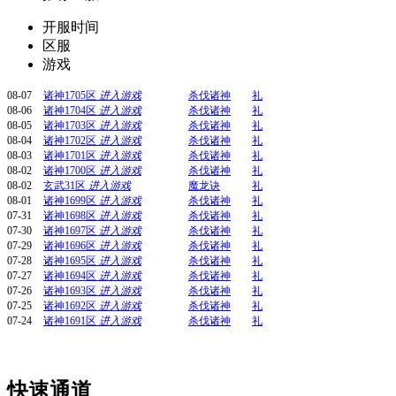
开服时间
区服
游戏
08-07
诸神1705区
进入游戏
杀伐诸神
礼
07-23
诸神1690区
进入游
08-06
诸神1704区
进入游戏
杀伐诸神
礼
07-22
诸神1689区
进入游
08-05
诸神1703区
进入游戏
杀伐诸神
礼
07-21
诸神1688区
进入游
08-04
诸神1702区
进入游戏
杀伐诸神
礼
07-20
诸神1687区
进入游
08-03
诸神1701区
进入游戏
杀伐诸神
礼
07-19
诸神1686区
进入游
08-02
诸神1700区
进入游戏
杀伐诸神
礼
07-18
诸神1685区
进入游
08-02
玄武31区
进入游戏
魔龙诀
礼
07-17
诸神1684区
进入游
08-01
诸神1699区
进入游戏
杀伐诸神
礼
07-16
诸神1683区
进入游
07-31
诸神1698区
进入游戏
杀伐诸神
礼
07-15
诸神1682区
进入游
07-30
诸神1697区
进入游戏
杀伐诸神
礼
07-14
诸神1681区
进入游
07-29
诸神1696区
进入游戏
杀伐诸神
礼
07-13
诸神1680区
进入游
07-28
诸神1695区
进入游戏
杀伐诸神
礼
07-12
诸神1679区
进入游
07-27
诸神1694区
进入游戏
杀伐诸神
礼
07-11
诸神1678区
进入游
07-26
诸神1693区
进入游戏
杀伐诸神
礼
07-10
诸神1677区
进入游
07-25
诸神1692区
进入游戏
杀伐诸神
礼
07-09
诸神1676区
进入游
07-24
诸神1691区
进入游戏
杀伐诸神
礼
07-08
诸神1675区
进入游
07-07
诸神1674区
进入游
快速通道