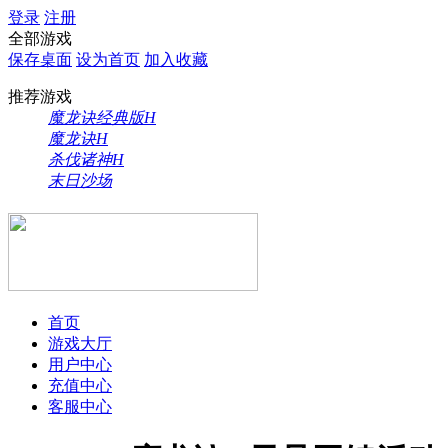
登录
注册
全部游戏
保存桌面
设为首页
加入收藏
推荐游戏
魔龙诀经典版
H
魔龙诀
H
杀伐诸神
H
末日沙场
首页
游戏大厅
用户中心
充值中心
客服中心