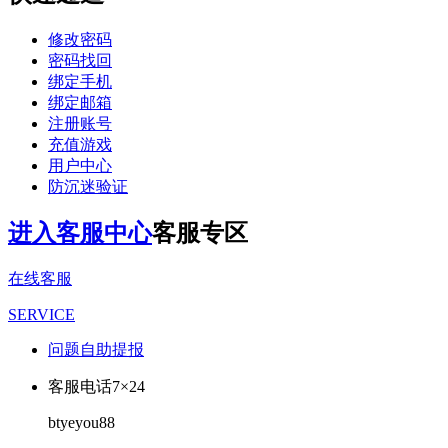
修改密码
密码找回
绑定手机
绑定邮箱
注册账号
充值游戏
用户中心
防沉迷验证
进入客服中心
客服专区
在线客服
SERVICE
问题自助提报
客服电话
7×24
btyeyou88