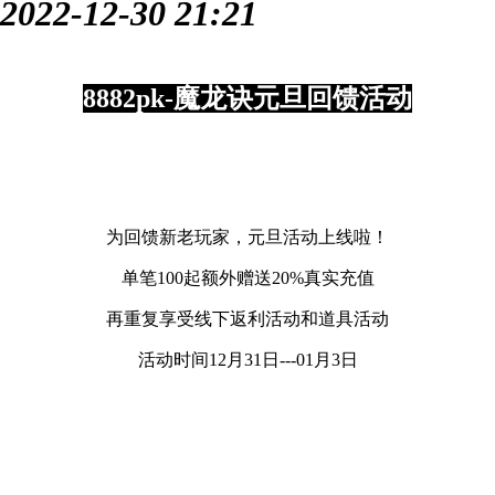
2022-12-30 21:21
8882pk-魔龙诀元旦回馈活动
为回馈新老玩家，元旦活动上线啦！
单笔100起额外赠送20%真实充值
再重复享受线下返利活动和道具活动
活动时间12月31日---01月3日