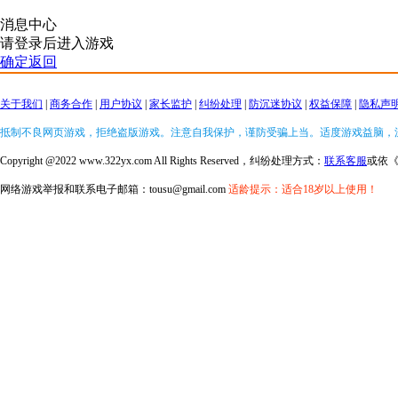
消息中心
请登录后进入游戏
确定返回
关于我们
|
商务合作
|
用户协议
|
家长监护
|
纠纷处理
|
防沉迷协议
|
权益保障
|
隐私声
抵制不良网页游戏，拒绝盗版游戏。注意自我保护，谨防受骗上当。适度游戏益脑，
Copyright @2022 www.322yx.com All Rights Reserved，纠纷处理方式：
联系客服
或依
网络游戏举报和联系电子邮箱：tousu@gmail.com
适龄提示：适合18岁以上使用！