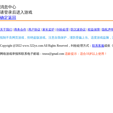
消息中心
请登录后进入游戏
确定返回
关于我们
|
商务合作
|
用户协议
|
家长监护
|
纠纷处理
|
防沉迷协议
|
权益保障
|
隐私声
抵制不良网页游戏，拒绝盗版游戏。注意自我保护，谨防受骗上当。适度游戏益脑，
Copyright @2022 www.322yx.com All Rights Reserved，纠纷处理方式：
联系客服
或依
网络游戏举报和联系电子邮箱：tousu@gmail.com
适龄提示：适合18岁以上使用！