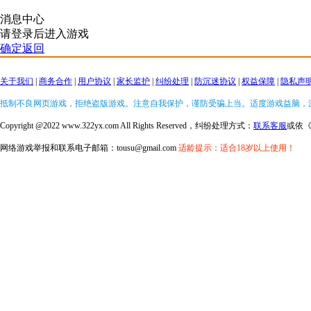
消息中心
请登录后进入游戏
确定返回
关于我们
|
商务合作
|
用户协议
|
家长监护
|
纠纷处理
|
防沉迷协议
|
权益保障
|
隐私声
抵制不良网页游戏，拒绝盗版游戏。注意自我保护，谨防受骗上当。适度游戏益脑，
Copyright @2022 www.322yx.com All Rights Reserved，纠纷处理方式：
联系客服
或依
网络游戏举报和联系电子邮箱：tousu@gmail.com
适龄提示：适合18岁以上使用！