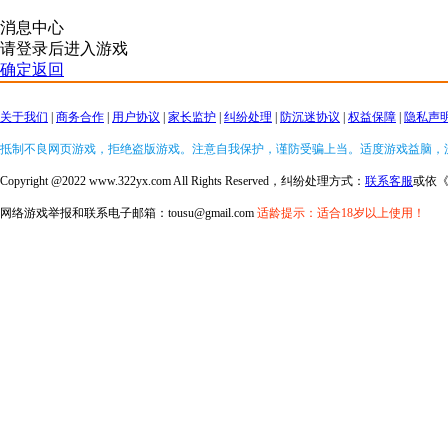
消息中心
请登录后进入游戏
确定返回
关于我们
|
商务合作
|
用户协议
|
家长监护
|
纠纷处理
|
防沉迷协议
|
权益保障
|
隐私声
抵制不良网页游戏，拒绝盗版游戏。注意自我保护，谨防受骗上当。适度游戏益脑，
Copyright @2022 www.322yx.com All Rights Reserved，纠纷处理方式：
联系客服
或依
网络游戏举报和联系电子邮箱：tousu@gmail.com
适龄提示：适合18岁以上使用！