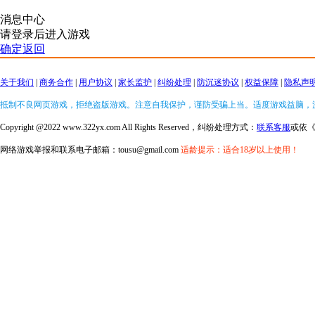
消息中心
请登录后进入游戏
确定返回
关于我们
|
商务合作
|
用户协议
|
家长监护
|
纠纷处理
|
防沉迷协议
|
权益保障
|
隐私声
抵制不良网页游戏，拒绝盗版游戏。注意自我保护，谨防受骗上当。适度游戏益脑，
Copyright @2022 www.322yx.com All Rights Reserved，纠纷处理方式：
联系客服
或依
网络游戏举报和联系电子邮箱：tousu@gmail.com
适龄提示：适合18岁以上使用！