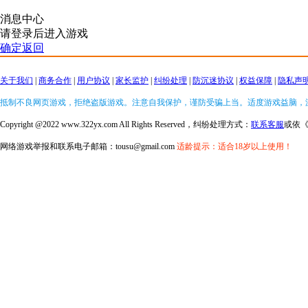
消息中心
请登录后进入游戏
确定返回
关于我们
|
商务合作
|
用户协议
|
家长监护
|
纠纷处理
|
防沉迷协议
|
权益保障
|
隐私声
抵制不良网页游戏，拒绝盗版游戏。注意自我保护，谨防受骗上当。适度游戏益脑，
Copyright @2022 www.322yx.com All Rights Reserved，纠纷处理方式：
联系客服
或依
网络游戏举报和联系电子邮箱：tousu@gmail.com
适龄提示：适合18岁以上使用！