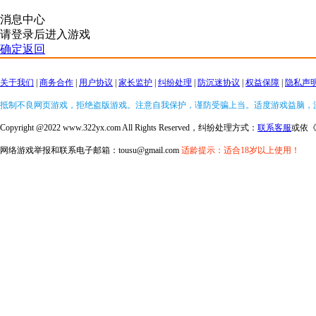
消息中心
请登录后进入游戏
确定返回
关于我们
|
商务合作
|
用户协议
|
家长监护
|
纠纷处理
|
防沉迷协议
|
权益保障
|
隐私声
抵制不良网页游戏，拒绝盗版游戏。注意自我保护，谨防受骗上当。适度游戏益脑，
Copyright @2022 www.322yx.com All Rights Reserved，纠纷处理方式：
联系客服
或依
网络游戏举报和联系电子邮箱：tousu@gmail.com
适龄提示：适合18岁以上使用！