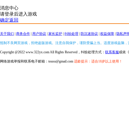
消息中心
请登录后进入游戏
确定返回
关于我们
|
商务合作
|
用户协议
|
家长监护
|
纠纷处理
|
防沉迷协议
|
权益保障
|
隐私声
抵制不良网页游戏，拒绝盗版游戏。注意自我保护，谨防受骗上当。适度游戏益脑，
Copyright @2022 www.322yx.com All Rights Reserved，纠纷处理方式：
联系客服
或依
网络游戏举报和联系电子邮箱：tousu@gmail.com
适龄提示：适合18岁以上使用！