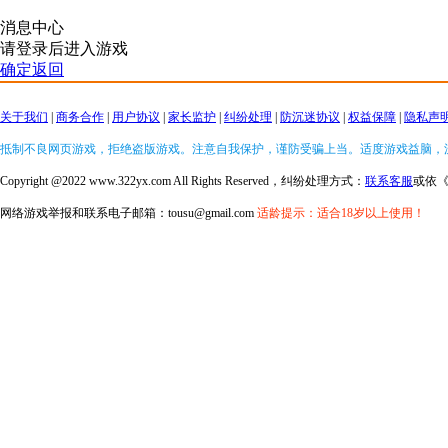
消息中心
请登录后进入游戏
确定返回
关于我们
|
商务合作
|
用户协议
|
家长监护
|
纠纷处理
|
防沉迷协议
|
权益保障
|
隐私声
抵制不良网页游戏，拒绝盗版游戏。注意自我保护，谨防受骗上当。适度游戏益脑，
Copyright @2022 www.322yx.com All Rights Reserved，纠纷处理方式：
联系客服
或依
网络游戏举报和联系电子邮箱：tousu@gmail.com
适龄提示：适合18岁以上使用！