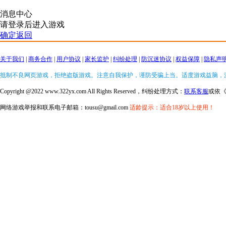
消息中心
请登录后进入游戏
确定返回
关于我们
|
商务合作
|
用户协议
|
家长监护
|
纠纷处理
|
防沉迷协议
|
权益保障
|
隐私声
抵制不良网页游戏，拒绝盗版游戏。注意自我保护，谨防受骗上当。适度游戏益脑，
Copyright @2022 www.322yx.com All Rights Reserved，纠纷处理方式：
联系客服
或依
网络游戏举报和联系电子邮箱：tousu@gmail.com
适龄提示：适合18岁以上使用！