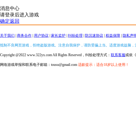
消息中心
请登录后进入游戏
确定返回
关于我们
|
商务合作
|
用户协议
|
家长监护
|
纠纷处理
|
防沉迷协议
|
权益保障
|
隐私声
抵制不良网页游戏，拒绝盗版游戏。注意自我保护，谨防受骗上当。适度游戏益脑，
Copyright @2022 www.322yx.com All Rights Reserved，纠纷处理方式：
联系客服
或依
网络游戏举报和联系电子邮箱：tousu@gmail.com
适龄提示：适合18岁以上使用！