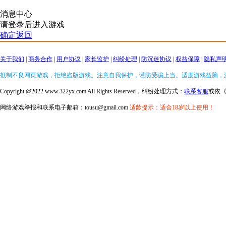
消息中心
请登录后进入游戏
确定返回
关于我们
|
商务合作
|
用户协议
|
家长监护
|
纠纷处理
|
防沉迷协议
|
权益保障
|
隐私声
抵制不良网页游戏，拒绝盗版游戏。注意自我保护，谨防受骗上当。适度游戏益脑，
Copyright @2022 www.322yx.com All Rights Reserved，纠纷处理方式：
联系客服
或依
网络游戏举报和联系电子邮箱：tousu@gmail.com
适龄提示：适合18岁以上使用！