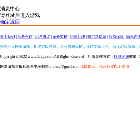
消息中心
请登录后进入游戏
确定返回
关于我们
|
商务合作
|
用户协议
|
家长监护
|
纠纷处理
|
防沉迷协议
|
权益保障
|
隐私声
抵制不良网页游戏，拒绝盗版游戏。注意自我保护，谨防受骗上当。适度游戏益脑，
Copyright @2022 www.322yx.com All Rights Reserved，纠纷处理方式：
联系客服
或依
网络游戏举报和联系电子邮箱：tousu@gmail.com
适龄提示：适合18岁以上使用！