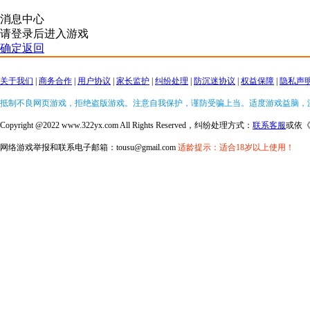
消息中心
请登录后进入游戏
确定返回
关于我们
|
商务合作
|
用户协议
|
家长监护
|
纠纷处理
|
防沉迷协议
|
权益保障
|
隐私声
抵制不良网页游戏，拒绝盗版游戏。注意自我保护，谨防受骗上当。适度游戏益脑，
Copyright @2022 www.322yx.com All Rights Reserved，纠纷处理方式：
联系客服
或依
网络游戏举报和联系电子邮箱：tousu@gmail.com
适龄提示：适合18岁以上使用！