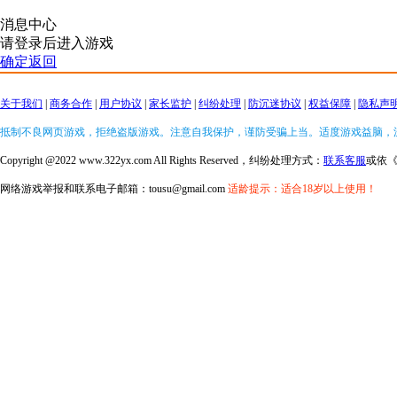
消息中心
请登录后进入游戏
确定返回
关于我们
|
商务合作
|
用户协议
|
家长监护
|
纠纷处理
|
防沉迷协议
|
权益保障
|
隐私声
抵制不良网页游戏，拒绝盗版游戏。注意自我保护，谨防受骗上当。适度游戏益脑，
Copyright @2022 www.322yx.com All Rights Reserved，纠纷处理方式：
联系客服
或依
网络游戏举报和联系电子邮箱：tousu@gmail.com
适龄提示：适合18岁以上使用！