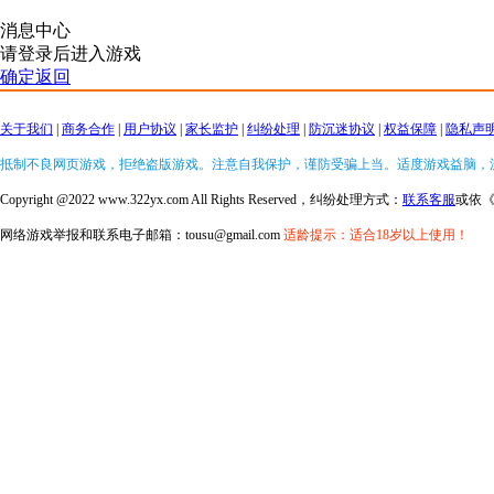
消息中心
请登录后进入游戏
确定返回
关于我们
|
商务合作
|
用户协议
|
家长监护
|
纠纷处理
|
防沉迷协议
|
权益保障
|
隐私声
抵制不良网页游戏，拒绝盗版游戏。注意自我保护，谨防受骗上当。适度游戏益脑，
Copyright @2022 www.322yx.com All Rights Reserved，纠纷处理方式：
联系客服
或依
网络游戏举报和联系电子邮箱：tousu@gmail.com
适龄提示：适合18岁以上使用！