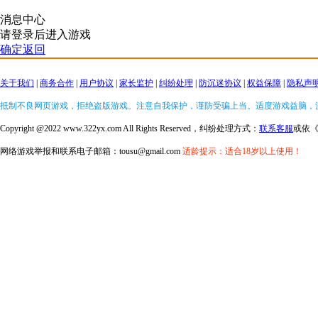
消息中心
请登录后进入游戏
确定返回
关于我们
|
商务合作
|
用户协议
|
家长监护
|
纠纷处理
|
防沉迷协议
|
权益保障
|
隐私声
抵制不良网页游戏，拒绝盗版游戏。注意自我保护，谨防受骗上当。适度游戏益脑，
Copyright @2022 www.322yx.com All Rights Reserved，纠纷处理方式：
联系客服
或依
网络游戏举报和联系电子邮箱：tousu@gmail.com
适龄提示：适合18岁以上使用！