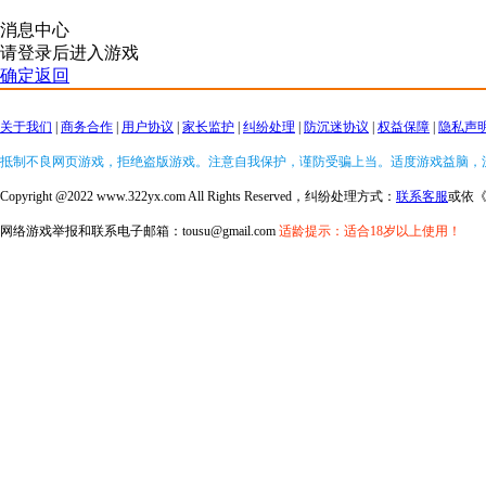
消息中心
请登录后进入游戏
确定返回
关于我们
|
商务合作
|
用户协议
|
家长监护
|
纠纷处理
|
防沉迷协议
|
权益保障
|
隐私声
抵制不良网页游戏，拒绝盗版游戏。注意自我保护，谨防受骗上当。适度游戏益脑，
Copyright @2022 www.322yx.com All Rights Reserved，纠纷处理方式：
联系客服
或依
网络游戏举报和联系电子邮箱：tousu@gmail.com
适龄提示：适合18岁以上使用！