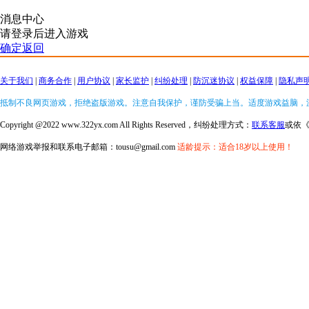
消息中心
请登录后进入游戏
确定返回
关于我们
|
商务合作
|
用户协议
|
家长监护
|
纠纷处理
|
防沉迷协议
|
权益保障
|
隐私声
抵制不良网页游戏，拒绝盗版游戏。注意自我保护，谨防受骗上当。适度游戏益脑，
Copyright @2022 www.322yx.com All Rights Reserved，纠纷处理方式：
联系客服
或依
网络游戏举报和联系电子邮箱：tousu@gmail.com
适龄提示：适合18岁以上使用！