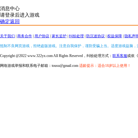
消息中心
请登录后进入游戏
确定返回
关于我们
|
商务合作
|
用户协议
|
家长监护
|
纠纷处理
|
防沉迷协议
|
权益保障
|
隐私声
抵制不良网页游戏，拒绝盗版游戏。注意自我保护，谨防受骗上当。适度游戏益脑，
Copyright @2022 www.322yx.com All Rights Reserved，纠纷处理方式：
联系客服
或依
网络游戏举报和联系电子邮箱：tousu@gmail.com
适龄提示：适合18岁以上使用！