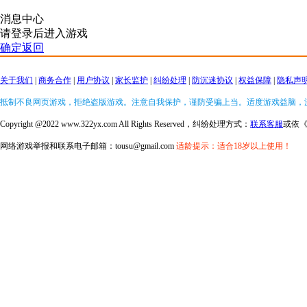
消息中心
请登录后进入游戏
确定返回
关于我们
|
商务合作
|
用户协议
|
家长监护
|
纠纷处理
|
防沉迷协议
|
权益保障
|
隐私声
抵制不良网页游戏，拒绝盗版游戏。注意自我保护，谨防受骗上当。适度游戏益脑，
Copyright @2022 www.322yx.com All Rights Reserved，纠纷处理方式：
联系客服
或依
网络游戏举报和联系电子邮箱：tousu@gmail.com
适龄提示：适合18岁以上使用！