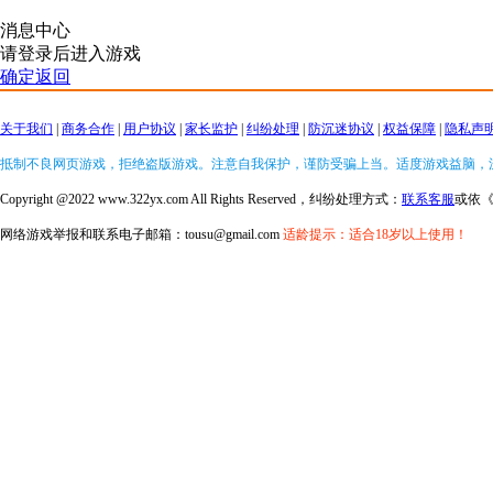
消息中心
请登录后进入游戏
确定返回
关于我们
|
商务合作
|
用户协议
|
家长监护
|
纠纷处理
|
防沉迷协议
|
权益保障
|
隐私声
抵制不良网页游戏，拒绝盗版游戏。注意自我保护，谨防受骗上当。适度游戏益脑，
Copyright @2022 www.322yx.com All Rights Reserved，纠纷处理方式：
联系客服
或依
网络游戏举报和联系电子邮箱：tousu@gmail.com
适龄提示：适合18岁以上使用！