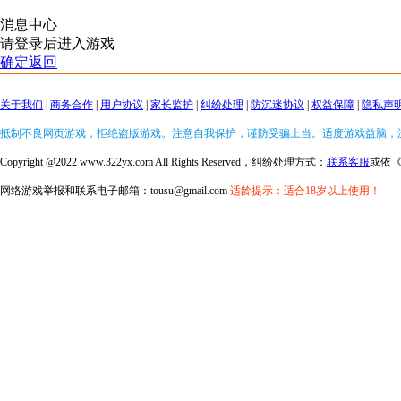
消息中心
请登录后进入游戏
确定返回
关于我们
|
商务合作
|
用户协议
|
家长监护
|
纠纷处理
|
防沉迷协议
|
权益保障
|
隐私声
抵制不良网页游戏，拒绝盗版游戏。注意自我保护，谨防受骗上当。适度游戏益脑，
Copyright @2022 www.322yx.com All Rights Reserved，纠纷处理方式：
联系客服
或依
网络游戏举报和联系电子邮箱：tousu@gmail.com
适龄提示：适合18岁以上使用！