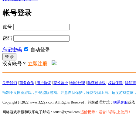
帐号登录
账号
密码
忘记密码
自动登录
没有账号？
立即注册
关于我们
|
商务合作
|
用户协议
|
家长监护
|
纠纷处理
|
防沉迷协议
|
权益保障
|
隐私声
抵制不良网页游戏，拒绝盗版游戏。注意自我保护，谨防受骗上当。适度游戏益脑
Copyright @2022 www.322yx.com All Rights Reserved，纠纷处理方式：
联系客服
或依
网络游戏举报和联系电子邮箱：tousu@gmail.com
适龄提示：适合18岁以上使用！