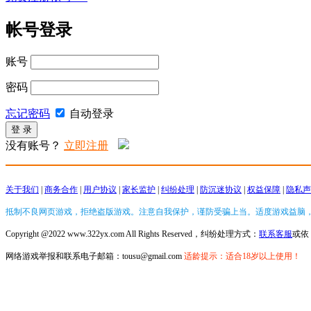
帐号登录
账号
密码
忘记密码
自动登录
没有账号？
立即注册
关于我们
|
商务合作
|
用户协议
|
家长监护
|
纠纷处理
|
防沉迷协议
|
权益保障
|
隐私声
抵制不良网页游戏，拒绝盗版游戏。注意自我保护，谨防受骗上当。适度游戏益脑
Copyright @2022 www.322yx.com All Rights Reserved，纠纷处理方式：
联系客服
或依
网络游戏举报和联系电子邮箱：tousu@gmail.com
适龄提示：适合18岁以上使用！